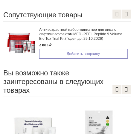
Сопутствующие товары
миниатюр для лица с
Смягчающий ламеллярный к
-PEEL Peptide 9 Volume
Urea Foot Cream
до: 29.10.2026)
720 ₽
Добавить в 
ь в корзину
Вы возможно также
заинтересованы в следующих
товарах