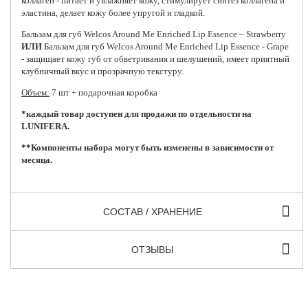
коллаген - питает и увлажняет кожу, стимулирует синтез коллагена и
эластина, делает кожу более упругой и гладкой.
Бальзам для губ Welcos Around Me Enriched Lip Essence – Strawberry
ИЛИ
Бальзам для губ Welcos Around Me Enriched Lip Essence - Grape
- защищает кожу губ от обветривания и шелушений, имеет приятный
клубничный вкус и прозрачную текстуру.
Объем:
7 шт + подарочная коробка
*каждый товар доступен для продажи по отдельности на
LUNIFERA.
**Компоненты набора могут быть изменены в зависимости от
месяца.
СОСТАВ / ХРАНЕНИЕ
ОТЗЫВЫ