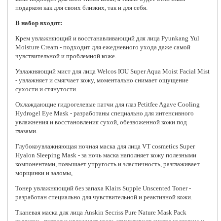
подарком как для своих близких, так и для себя.
В набор входят:
Крем увлажняющий и восстанавливающий для лица Pyunkang Yul
Moisture Cream - подходит для ежедневного ухода даже самой
чувствительной и проблемной коже.
Увлажняющий мист для лица Welcos IOU Super Aqua Moist Facial Mist
- увлажняет и смягчает кожу, моментально снимает ощущение
сухости и стянутости.
Охлаждающие гидрогелевые патчи для глаз Petitfee Agave Cooling
Hydrogel Eye Mask - разработаны специально для интенсивного
увлажнения и восстановления сухой, обезвоженной кожи под
глазами.
Глубокоувлажняющая ночная маска для лица VT cosmetics Super
Hyalon Sleeping Mask - за ночь маска наполняет кожу полезными
компонентами, повышает упругость и эластичность, разглаживает
морщинки и заломы,
Тонер увлажняющий без запаха Klairs Supple Unscented Toner -
разработан специально для чувствительной и реактивной кожи.
Тканевая маска для лица Anskin Secriss Pure Nature Mask Pack