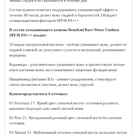
липких следов и не скатывается в течение дня.
Состав кушона помогает поддерживать увлажняющий эффект в
течение 48 часов, делает кожу гладкой и бархатистой. Обладает
солнцезащитным фактором SPF38 PA+++.
В состав увлажняющего кушона Rom&nd Bare Water Cushion
SPF38 PA+++ входят:
10 видов гиалуроновой кислоты - глубоко увлажняют кожу, делают её
гладкой и мягкой, не допускают сухости и шелушений, разглаживают
морщины.
Керамиды - дополнительно увлажняют кожу и препятствуют потере
влаги клетками кожи, восстанавливают защитные функции кожи.
Ниацинамид (витамин В3) - снимает раздражения, стимулирует
синтез коллагена и эластина, делает кожу упругой.
Кушон представлен в 4 оттенках:
01 Porcelain 17: Яркий цвет слоновой кости с оттенком розового,
идеально подходит для самой светлой кожи.
02 Pure 21: Натуральный розовый цвет слоновой кости без желтых
оттенков.
03 Natural 21: Нейтральный оттенок слоновой кости, подходит почти