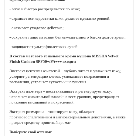
- легко и быстро распределяется по коже;
- скрывает все недостатки кожи, делая ее идеально ровной;
- оказывает уходовое действие;
- сохраняет лицо матовым без нежелательного блеска долгое время;
- защищает от ультрафиолетовых лучей.
В состав матового тонального крема кушона MISSHA Velvet
Finish Cushion SPF50+/PA+++ входят:
Экстракт центеллы азиатской – глубоко питает и увлажняет кожу,
ускоряет регенерацию клеток, успокаивает покраснения и
воспаления, устраняет сухость и шелушения.
Экстракт алое вера – восстанавливает и регенерирует кожу,
наполняет живительной влагой на всех уровнях, предотвращает
появление высыпаний и покраснений.
Экстракт розмарина – тонизирует кожу, обладает
противовоспалительным и антибактериальным действиями, а также
придает средству приятный аромат.
Выберите свой оттенок: