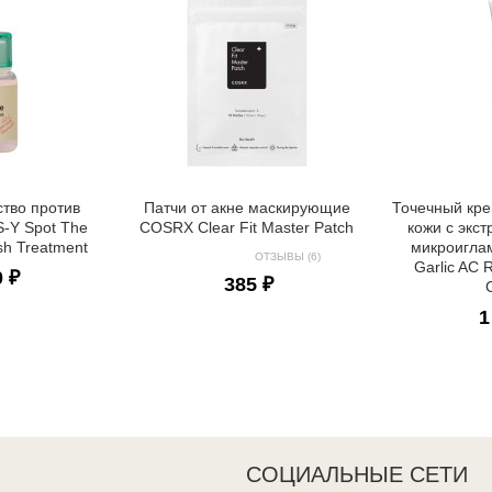
ство против
Патчи от акне маскирующие
Точечный кр
S-Y Spot The
COSRX Clear Fit Master Patch
кожи с экст
sh Treatment
микроигла
ОТЗЫВЫ (6)
Garlic AC 
0 ₽
385 ₽
1
СОЦИАЛЬНЫЕ СЕТИ