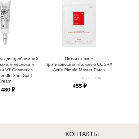
Ультрат
Anua Ultr
ем для проблемной
Патчи от акне
рактом чеснока и
противовоспалительные COSRX
ми VT Cosmetics
Acne Pimple Master Patch
Reedle Shot Spot
ОТЗЫВЫ (10)
Cream
455 ₽
 480 ₽
КОНТАКТЫ