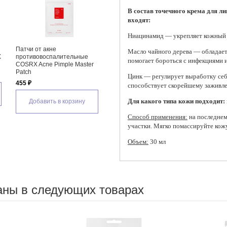
В состав точечного крема для л
входят:
Ниацинамид — укрепляет кожный б
Патчи от акне
Масло чайного дерева — обладает
X
противовоспалительные
помогает бороться с инфекциями 
COSRX Acne Pimple Master
Patch
Цинк — регулирует выработку себ
455 ₽
способствует скорейшему заживл
Для какого типа кожи подходит:
Добавить в корзину
Способ применения:
на последнем
участки. Мягко помассируйте кожу
Объем:
30 мл
аны в следующих товарах