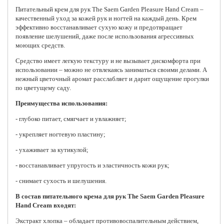
Питательный крем для рук
The Saem Garden Pleasure Hand Cream –
качественный уход за кожей рук и ногтей на каждый день. Крем
эффективно восстанавливает сухую кожу и предотвращает
появление шелушений, даже после использования агрессивных
моющих средств.
Средство имеет легкую текстуру и не вызывает дискомфорта при
использовании – можно не отвлекаясь заниматься своими делами. А
нежный цветочный аромат расслабляет и дарит ощущение прогулки
по цветущему саду.
Преимущества использования:
- глубоко питает, смягчает и увлажняет;
- укрепляет ногтевую пластину;
- ухаживает за кутикулой;
- восстанавливает упругость и эластичность кожи рук;
- снимает сухость и шелушения.
В состав питательного крема для рук The Saem Garden Pleasure
Hand Cream входят:
Экстракт хлопка – обладает противовоспалительным действием,