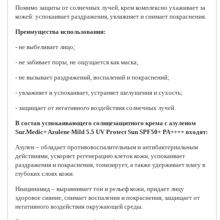
Помимо защиты от солнечных лучей, крем комплексно ухаживает за
кожей: успокаивает раздражения, увлажняет и снимает покраснения.
Преимущества использования:
- не выбеливает лицо;
- не забивает поры, не ощущается как маска;
- не вызывает раздражений, воспалений и покраснений;
- увлажняет и успокаивает, устраняет шелушения и сухость;
- защищает от негативного воздействия солнечных лучей.
В состав успокаивающего солнцезащитного крема с азуленом
Sur.Medic+ Azulene Mild 5.5 UV Protect Sun SPF50+ PA++++ входят:
Азулен – обладает противовоспалительным и антибактериальным
действиями, ускоряет регенерацию клеток кожи, успокаивает
раздражения и покраснения, тонизирует, а также удерживает влагу в
глубоких слоях кожи.
Ниацинамид – выравнивает тон и рельеф кожи, придает лицу
здоровое сияние, снимает воспаления и покраснения, защищает от
негативного воздействия окружающей среды.