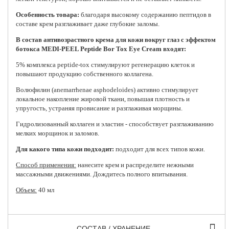
Особенность товара:
благодаря высокому содержанию пептидов в
составе крем разглаживает даже глубокие заломы.
В состав антивозрастного крема для кожи вокруг глаз с эффектом
ботокса MEDI-PEEL Peptide Bor Tox Eye Cream входят:
5% комплекса peptide-tox стимулируют регенерацию клеток и
повышают продукцию собственного коллагена.
Волюфилин (anemarrhenae asphodeloides) активно стимулирует
локальное накопление жировой ткани, повышая плотность и
упругость, устраняя провисание и разглаживая морщины.
Гидролизованный коллаген и эластин - способствует разглаживанию
мелких морщинок и заломов.
Для какого типа кожи подходит:
подходит для всех типов кожи.
Способ применения:
нанесите крем и распределите нежными
массажными движениями. Дождитесь полного впитывания.
Объем:
40 мл
СОСТАВ / ХРАНЕНИЕ