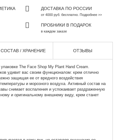
МЕТИКА
ДОСТАВКА ПО РОССИИ
от 4000 руб. бесплатно. Подробнее >>
ПРОБНИКИ В ПОДАРОК
в каждом заказе
СОСТАВ / ХРАНЕНИЕ
ОТЗЫВЫ
 упаковке
The Face Shop My Plant Hand Cream.
ков удивит вас своим функционалом: крем отлично
адежно защищая ее от вредного воздействия
емпературы и морозного воздуха. Активный состав на
агавы снимает воспаления и успокаивает раздраженную
чному и оригинальному внешнему виду, крем станет
впитывается в кожу рук, не оставляя ощущение ее