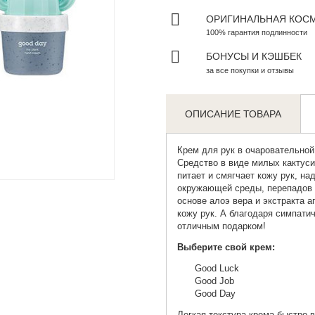
ОРИГИНАЛЬНАЯ КОС
100% гарантия подлинности
БОНУСЫ И КЭШБЕК
за все покупки и отзывы
ОПИСАНИЕ ТОВАРА
Крем для рук в очаровательной
Средство в виде милых кактуси
Zoom
питает и смягчает кожу рук, н
окружающей среды, перепадов т
основе алоэ вера и экстракта 
кожу рук. А благодаря симпати
отличным подарком!
Выберите свой крем:
Good Luck
Good Job
Good Day
Легкая текстура крема быстро 