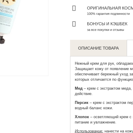
ОРИГИНАЛЬНАЯ КОС
100% гарантия подлинности
БОНУСЫ И КЭШБЕК
за все покупки и отзывы
ОПИСАНИЕ ТОВАРА
Нежный
крем для рук
, обладаю
Защищает кожу от появление ми
Zoom
обеспечивает бережный уход за
которых отличается по функцио
Мед
– крем с экстрактом меда
действие.
Персик
– крем с экстрактом пер
водный баланс кожи.
Хлопок
– осветляющий крем с э
питание и увлажнение.
Использование:
нанести на кож