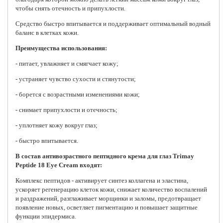
чтобы снять отечность и припухлости.
Средство быстро впитывается и поддерживает оптимальный водный
баланс в клетках кожи.
Преимущества использования:
- питает, увлажняет и смягчает кожу;
- устраняет чувство сухости и стянутости;
- борется с возрастными изменениями кожи;
- снимает припухлости и отечность;
- уплотняет кожу вокруг глаз;
- быстро впитывается.
В состав антивозрастного пептидного крема для глаз Trimay
Peptide 18 Eye Cream входят:
Комплекс пептидов - активирует синтез коллагена и эластина,
ускоряет регенерацию клеток кожи, снижает количество воспалений
и раздражений, разглаживает морщинки и заломы, предотвращает
появление новых, осветляет пигментацию и повышает защитные
функции эпидермиса.