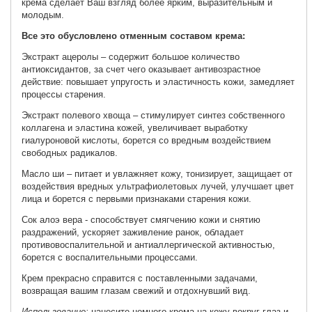
крема сделает Ваш взгляд более ярким, выразительным и
молодым.
Все это обусловлено отменным составом крема:
Экстракт ацеролы – содержит большое количество
антиоксидантов, за счет чего оказывает антивозрастное
действие: повышает упругость и эластичность кожи, замедляет
процессы старения.
Экстракт полевого хвоща – стимулирует синтез собственного
коллагена и эластина кожей, увеличивает выработку
гиалуроновой кислоты, борется со вредным воздействием
свободных радикалов.
Масло ши – питает и увлажняет кожу, тонизирует, защищает от
воздействия вредных ультрафиолетовых лучей, улучшает цвет
лица и борется с первыми признаками старения кожи.
Сок алоэ вера - способствует смягчению кожи и снятию
раздражений, ускоряет заживление ранок, обладает
противовоспалительной и антиаллергической активностью,
борется с воспалительными процессами.
Крем прекрасно справится с поставленными задачами,
возвращая вашим глазам свежий и отдохнувший вид.
Использование:
нанесите немного крема на кожу вокруг глаз и