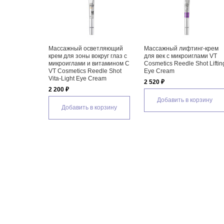
 крем для век
Массажный осветляющий
Массажный лифтинг-крем
дами
крем для зоны вокруг глаз с
для век с микроиглами VT
Pink Peptide
микроиглами и витамином C
Cosmetics Reedle Shot Liftin
VT Cosmetics Reedle Shot
Eye Cream
Vita-Light Eye Cream
2 520 ₽
2 200 ₽
 корзину
Добавить в корзину
Добавить в корзину