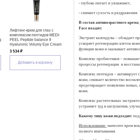
- глубоко питает и увлажняет;
- снимает сухость и раздражения.
В состав антивозрастного крема 
Face входят:
Лифтинг-крем для глаз с
Сыворотка для области
Масса
комплексом пептидов MEDI-
вокруг глаз с веганским
ретино
Экстракт календулы – обладает п
g
PEEL Peptide balance 9
коллагеном AXIS-Y Vegan
Flat I
ускоряет регенерацию клеток кож
Hyaluronic Volumy Eye Cream
Collagen Eye Serum
1 720
функции кожи и оказывает антивоз
3 534 ₽
2 000 ₽
Д
Комплекс пробиотиков – повышает
Добавить в корзину
Добавить в корзину
процессы регенерации и восстана
Комплекс пептидов – активирует с
кожи, снижает количество воспале
предотвращает появление новых,
кожи.
Комплекс растительных экстрактов
устраняет зуд и шелушения, улучш
Какому типу кожи подходит:
под
Использование:
нанесите крем во
полного впитывания.