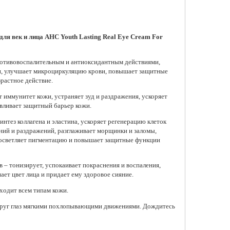
для век и лица AHC Youth Lasting Real Eye Cream For
жный крем для век с
лом Dr. Althea Retinol
ротивовоспалительным и антиоксидантным действиями,
ron Eye Roller
и, улучшает микроциркуляцию крови, повышает защитные
 ₽
растное действие.
обавить в корзину
 иммунитет кожи, устраняет зуд и раздражения, ускоряет
вливает защитный барьер кожи.
интез коллагена и эластина, ускоряет регенерацию клеток
ний и раздражений, разглаживает морщинки и заломы,
 осветляет пигментацию и повышает защитные функции
 – тонизирует, успокаивает покраснения и воспаления,
ает цвет лица и придает ему здоровое сияние.
ходит всем типам кожи.
круг глаз мягкими похлопывающими движениями. Дождитесь