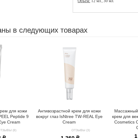
Объем:
12 мл., 30 мл.
аны в следующих товарах
крем для кожи
Антивозрастной крем для кожи
Массажный
PEEL Peptide 9
вокруг глаз IsNtree TW-REAL Eye
крем для ве
 Eye Cream
Cream
Cosmetics C
ТЗЫВЫ (8)
ОТЗЫВЫ (3)
1
4 ₽
1 360 ₽