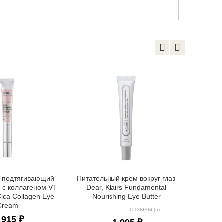
Масса
ретинолом
 подтягивающий
Питательный крем вокруг глаз
к с коллагеном VT
Dear, Klairs Fundamental
ica Collagen Eye
Nourishing Eye Butter
Cream
ОТЗЫВЫ (5)
 915 ₽
1 995 ₽