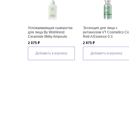
Бустер-сыворотка с
Увлажняющий ламеллярный
Осветл
микроиглами для
крем для лица Atopalm MLE
лица с
чувствительной кожи лица в
Cream Tube Type, 65 мл
Anua Ni
стиках VT Cosmetics Pro Cica
4% Ser
1 480 ₽
Reedle Shot 100 Stick Pouch,
2 155 ₽
2 мл * 10 шт
Добавить в корзину
1 035 ₽
Доб
Добавить в корзину