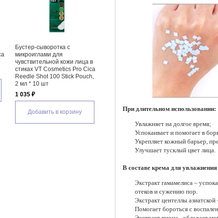
яющая сыворотка для
Сыворотка для сужения пор с
Легкий успокаиваю
 ниацинамидом 10%
бакучиолом By Wishtrend Pore
для лица Celimax T
acinamide 10% TXA
Smoothing Bakuchiol Serum,
Cica Soothing Crea
um
30 мл
1 620 ₽
2 440 ₽
Добавить в кор
авить в корзину
Добавить в корзину
При длительном использовании:
Увлажняет на долгое время;
Успокаивает и помогает в бор
Укрепляет кожный барьер, пр
Улучшает тусклый цвет лица.
В составе крема для увлажнения 
Экстракт гамамелиса – успок
отеков и сужению пор.
Экстракт центеллы азиатской 
Помогает бороться с воспале
Экстракт пиона - обладает 