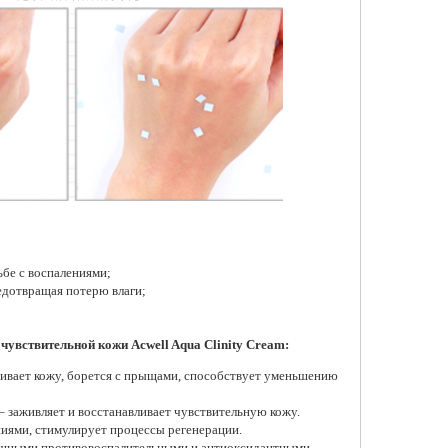
щий крем
Восстанавливающий
he Real
ламеллярный крем для лица
m
Real Barrier Extreme Cream
Original, 25 мл
270 ₽
зину
Добавить в корзину
ьбе с воспалениями;
едотвращая потерю влаги;
чувствительной кожи Acwell Aqua Clinity Cream:
аивает кожу, борется с прыщами, способствует уменьшению
– заживляет и восстанавливает чувствительную кожу.
ниями, стимулирует процессы регенерации.
мощными противовоспалительными и антиоксидантными