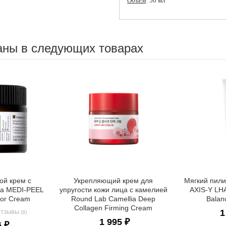
Объем
: 50 мл
аны в следующих товарах
ой крем с
Укрепляющий крем для
Мягкий пили
са MEDI-PEEL
упругости кожи лица с камелией
AXIS-Y LHA 
Bor Cream
Round Lab Camellia Deep
Balan
Collagen Firming Cream
1
ТЗЫВЫ (9)
1 995 ₽
6 ₽