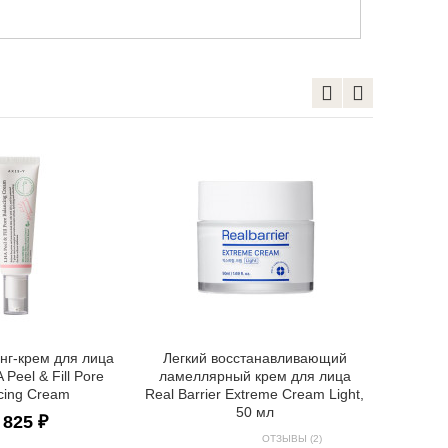
Ночной 
лица с б
А By Wis
Bakuchi
нг-крем для лица
Легкий восстанавливающий
Peel & Fill Pore
ламеллярный крем для лица
cing Cream
Real Barrier Extreme Cream Light,
50 мл
 825 ₽
ОТЗЫВЫ (2)