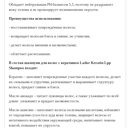
Обладает нейтральным РН-балансом 5,5, поэтому не раздражает
кожу головы и не провоцирует возникновение перхоти.
Преимущества использования:
- восстанавливает повреждённые волосы;
- возвращает волосам блеск и сияние, не утяжеляя;
- делает волосы мягкими и шелковистыми;
- облегчает расчесывание.
В состав шампуня для волос с кератином Lador Keratin Lpp
Shampoo входят:
Кератин – заполняет поврежденные участки каждого волоска, делает
их сильными и упругими, разглаживает и выравнивает структуру
волоса, придает сияние и блеск.
Масло авокадо – питает луковицы волос, а также ухаживает по всей
длине: увлажняет и придает шелковистость.
Масло камелии – наполняет волосы полезными кислотами, избавляет
от ощущения сухости и зуда кожу головы, защищает волосы от
негативного воздействия окружающей среды, напитывает локоны
влагой, повышает их упругость.