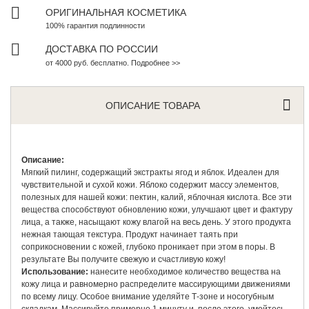
ОРИГИНАЛЬНАЯ КОСМЕТИКА
100% гарантия подлинности
ДОСТАВКА ПО РОССИИ
от 4000 руб. бесплатно. Подробнее >>
ОПИСАНИЕ ТОВАРА
Описание:
Мягкий пилинг, содержащий экстракты ягод и яблок. Идеален для
чувствительной и сухой кожи. Яблоко содержит массу элементов,
полезных для нашей кожи: пектин, калий, яблочная кислота. Все эти
вещества способствуют обновлению кожи, улучшают цвет и фактуру
лица, а также, насыщают кожу влагой на весь день. У этого продукта
нежная тающая текстура. Продукт начинает таять при
соприкосновении с кожей, глубоко проникает при этом в поры. В
результате Вы получите свежую и счастливую кожу!
Использование:
нанесите необходимое количество вещества на
кожу лица и равномерно распределите массирующими движениями
по всему лицу. Особое внимание уделяйте Т-зоне и носогубным
складкам. Массируйте примерно 1 минуту и, после этого, умойтесь