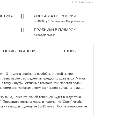
Нет в наличии
МЕТИКА
ДОСТАВКА ПО РОССИИ
от 4000 руб. бесплатно. Подробнее >>
ПРОБНИКИ В ПОДАРОК
в каждом заказе
СОСТАВ / ХРАНЕНИЕ
ОТЗЫВЫ
еля. Эта маска снабжена особой кисточкой, которая
т равномерно распределить продукт по коже лица. Маска
на кожу изнутри. Активные компоненты: морская вода и
е помогают успокоить кожу, сузить поры и сделать лицо
жу лица, нанесите любой тонер (он будет выступать в
. Поверните кисть на маске в положение “Open”, чтобы
ску на лицо и подождите 10-15 минут. После этого, смойте