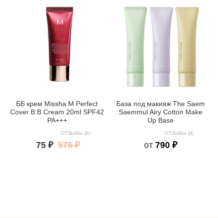
ББ крем Missha M Perfect
База под макияж The Saem
Cover B.B Cream 20ml SPF42
Saemmul Airy Cotton Make
PA+++
Up Base
ОТЗЫВЫ (9)
ОТЗЫВЫ (8)
75 ₽
575 ₽
от
790 ₽