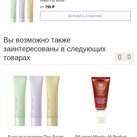
Make Up Base
от
790 ₽
Добавить в корзину
Вы возможно также
заинтересованы в следующих
товарах
База под макияж The Saem
ББ крем Missha M Perfect