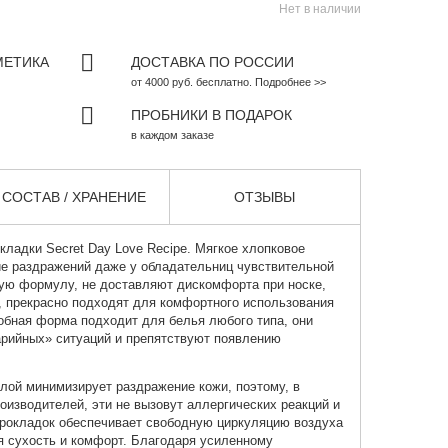
Нет в наличии
МЕТИКА
ДОСТАВКА ПО РОССИИ
от 4000 руб. бесплатно. Подробнее >>
ПРОБНИКИ В ПОДАРОК
в каждом заказе
СОСТАВ / ХРАНЕНИЕ
ОТЗЫВЫ
кладки Secret Day Love Recipe. Мягкое хлопковое
ие раздражений даже у обладательниц чувствительной
ю формулу, не доставляют дискомфорта при носке,
, прекрасно подходят для комфортного использования
обная форма подходит для белья любого типа, они
рийных» ситуаций и препятствуют появлению
лой минимизирует раздражение кожи, поэтому, в
оизводителей, эти не вызовут аллергических реакций и
окладок обеспечивает свободную циркуляцию воздуха
я сухость и комфорт. Благодаря усиленному