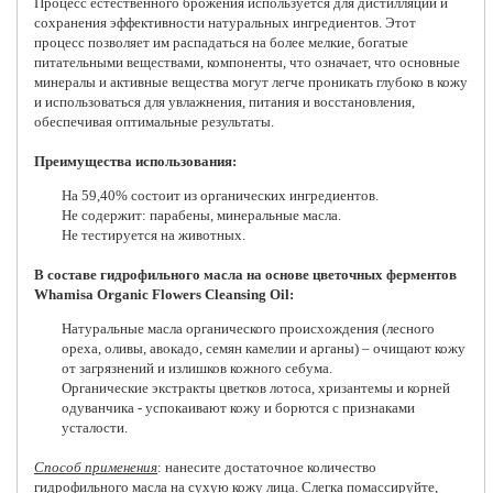
Процесс естественного брожения используется для дистилляции и
сохранения эффективности натуральных ингредиентов. Этот
процесс позволяет им распадаться на более мелкие, богатые
питательными веществами, компоненты, что означает, что основные
минералы и активные вещества могут легче проникать глубоко в кожу
и использоваться для увлажнения, питания и восстановления,
обеспечивая оптимальные результаты.
Преимущества использования:
На 59,40% состоит из органических ингредиентов.
Не содержит: парабены, минеральные масла.
Не тестируется на животных.
В составе гидрофильного масла на основе цветочных ферментов
Whamisa Organic Flowers Cleansing Oil:
Натуральные масла органического происхождения (лесного
ореха, оливы, авокадо, семян камелии и арганы) – очищают кожу
от загрязнений и излишков кожного себума.
Органические экстракты цветков лотоса, хризантемы и корней
одуванчика - успокаивают кожу и борются с признаками
усталости.
Способ применения
: нанесите достаточное количество
гидрофильного масла на сухую кожу лица. Слегка помассируйте,