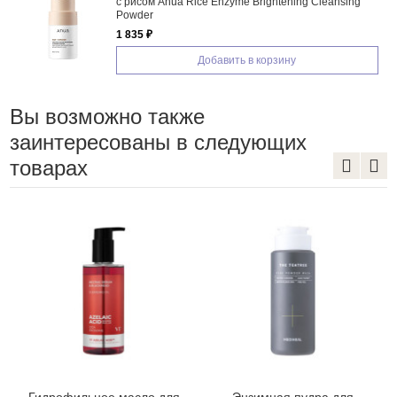
с рисом Anua Rice Enzyme Brightening Cleansing
Powder
1 835 ₽
Добавить в корзину
Вы возможно также
заинтересованы в следующих
товарах
Гидрофильное масло для
Энзимная пудра для