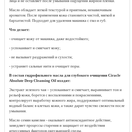
лица и не оставляет после умывания ощущения жирной пленки.
Масло обладает легкой текстурой и приятным, ненавязчивым
ароматом. После применения кожа становится чистой, мягкой и
бархатистой. Подходит для удаления макияжа с глаз и губ.
Что делает:
- очищает кожу от макияжа, даже водостойкого;
- успокаивает и смягчает кожу;
- не вызывает раздражений и сухости;
- устраняет сальные нити и очищает поры.
В состав гидрофильного масла для глубокого очищения Ciracle
Absolute Deep Cleansing Oil входят:
Экстракт зеленого чая – успокаивает и смягчает, выравнивает тон и
рельеф кожи, борется с воспалениями и покраснениями,
контролирует выработку кожного жира, поддерживает оптимальный
водный баланс в клетках кожи, а также дарит чувство свежести после
умывания.
Масло семян камелии - оказывает антиоксидантное действие,
замедляет процессы старения и защищает от воздействия
агрессивных факторов окружающей среды.