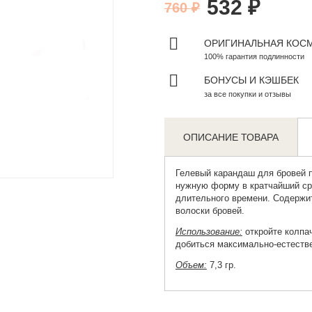
532 ₽
760 ₽
ОРИГИНАЛЬНАЯ КОС
100% гарантия подлинности
БОНУСЫ И КЭШБЕК
за все покупки и отзывы
ОПИСАНИЕ ТОВАРА
Zoom
Гелевый карандаш для бровей
п
нужную форму в кратчайший сро
длительного времени. Содерж
волоски бровей.
Использование:
откройте колпач
добиться максимально-естеств
Объем:
7,3 гр.