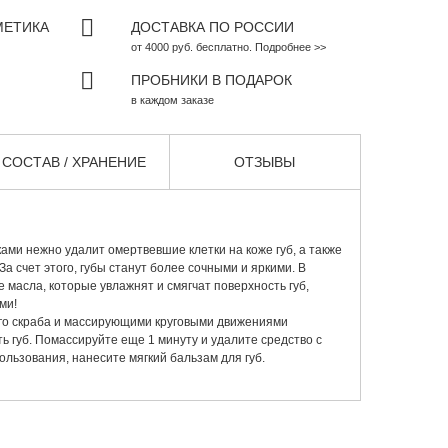
МЕТИКА
ДОСТАВКА ПО РОССИИ
от 4000 руб. бесплатно. Подробнее >>
ПРОБНИКИ В ПОДАРОК
в каждом заказе
СОСТАВ / ХРАНЕНИЕ
ОТЗЫВЫ
ами нежно удалит омертвевшие клетки на коже губ, а также
а счет этого, губы станут более сочными и яркими. В
 масла, которые увлажнят и смягчат поверхность губ,
ми!
о скраба и массирующими круговыми движениями
ь губ. Помассируйте еще 1 минуту и удалите средство с
льзования, нанесите мягкий бальзам для губ.