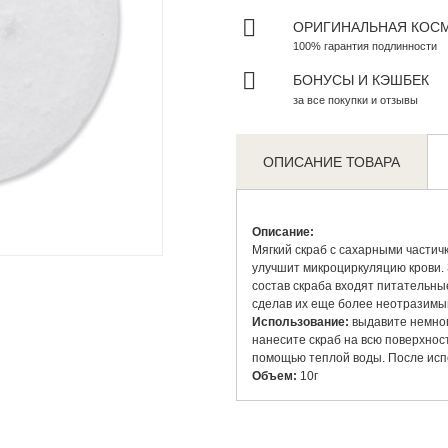
ОРИГИНАЛЬНАЯ КОС
100% гарантия подлинности
БОНУСЫ И КЭШБЕК
за все покупки и отзывы
ОПИСАНИЕ ТОВАРА
Описание:
Zoom
Мягкий скраб с сахарными частичк
улучшит микроциркуляцию крови. З
состав скраба входят питательные
сделав их еще более неотразимы
Использование:
выдавите немног
нанесите скраб на всю поверхност
помощью теплой воды. После испо
Объем:
10г