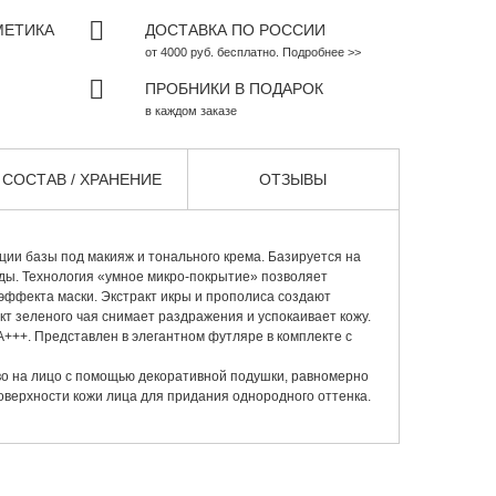
МЕТИКА
ДОСТАВКА ПО РОССИИ
от 4000 руб. бесплатно. Подробнее >>
ПРОБНИКИ В ПОДАРОК
в каждом заказе
СОСТАВ / ХРАНЕНИЕ
ОТЗЫВЫ
ии базы под макияж и тонального крема. Базируется на
ы. Технология «умное микро-покрытие» позволяет
 эффекта маски. Экстракт икры и прополиса создают
кт зеленого чая снимает раздражения и успокаивает кожу.
+++. Представлен в элегантном футляре в комплекте с
о на лицо с помощью декоративной подушки, равномерно
оверхности кожи лица для придания однородного оттенка.