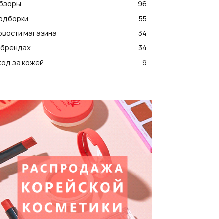
бзоры
96
одборки
55
овости магазина
34
 брендах
34
ход за кожей
9