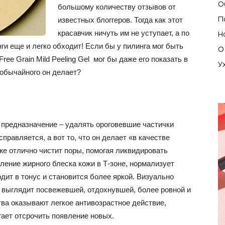
О
большому количеству отзывов от
П
известных блоггеров. Тогда как этот
красавчик ничуть им не уступает, а по
Н
и еще и легко обходит! Если бы у пилинга мог быть
О
ree Grain Mild Peeling Gel мог бы даже его показать в
У
еобычайного он делает?
о предназначение – удалять ороговевшие частички
справляется, а вот то, что он делает «в качестве
кже отлично чистит поры, помогая ликвидировать
ление жирного блеска кожи в Т-зоне, нормализует
дит в тонус и становится более яркой. Визуально
а выглядит посвежевшей, отдохнувшей, более ровной и
ва оказывают легкое антивозрастное действие,
ает отсрочить появление новых.