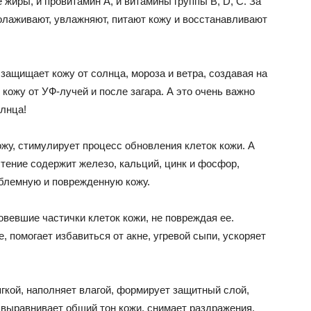
 жиры, и провитамин А, и витамины группы В, D, С. За
олаживают, увлажняют, питают кожу и восстанавливают
защищает кожу от солнца, мороза и ветра, создавая на
 кожу от УФ-лучей и после загара. А это очень важно
олнца!
ожу, стимулирует процесс обновления клеток кожи. А
тение содержит железо, кальций, цинк и фосфор,
блемную и поврежденную кожу.
вевшие частички клеток кожи, не повреждая ее.
 помогает избавиться от акне, угревой сыпи, ускоряет
гкой, наполняет влагой, формирует защитный слой,
 выравнивает общий тон кожи, снимает раздражения.