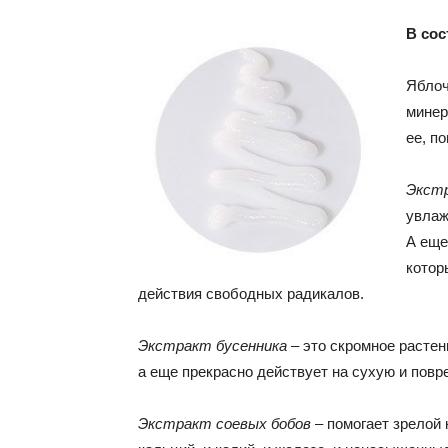
В сос
Яблоч
минер
ее, п
Экстр
увлаж
А еще
котор
действия свободных радикалов.
Экстракт бусенника
– это скромное растен
а еще прекрасно действует на сухую и повр
Экстракт соевых бобов
– помогает зрелой 