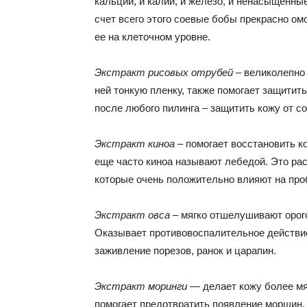
кальций, и калий, и железо, и ненасыщенные
счет всего этого соевые бобы прекрасно ом
ее на клеточном уровне.
Экстракт рисовых отрубей
– великолепно 
ней тонкую пленку, также помогает защитить
после любого пилинга – защитить кожу от с
Экстракт киноа
– помогает восстановить к
еще часто киноа называют лебедой. Это рас
которые очень положительно влияют на про
Экстракт овса
– мягко отшелушивают орого
Оказывает противовоспалительное действие,
заживление порезов, ранок и царапин.
Экстракт моринги
— делает кожу более мя
помогает предотвратить появление морщин,