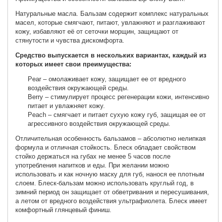
Натуральные масла. Бальзам содержит комплекс натуральных
масел, которые смягчают, питают, увлажняют и разглаживают
кожу, избавляют её от сеточки морщин, защищают от
стянутости и чувства дискомфорта.
Средство выпускается в нескольких вариантах, каждый из
которых имеет свои преимущества:
Pear – омолаживает кожу, защищает ее от вредного
воздействия окружающей среды.
Berry – стимулирует процесс регенерации кожи, интенсивно
питает и увлажняет кожу.
Peach – смягчает и питает сухую кожу губ, защищая ее от
агрессивного воздействия окружающей среды.
Отличительная особенность бальзамов – абсолютно нелипкая
формула и отличная стойкость. Блеск обладает свойством
стойко держаться на губах не менее 5 часов после
употребления напитков и еды. При желании можно
использовать и как ночную маску для губ, нанося ее плотным
слоем. Блеск-бальзам можно использовать круглый год, в
зимний период он защищает от обветривания и пересушивания,
а летом от вредного воздействия ультрафиолета. Блеск имеет
комфортный глянцевый финиш.