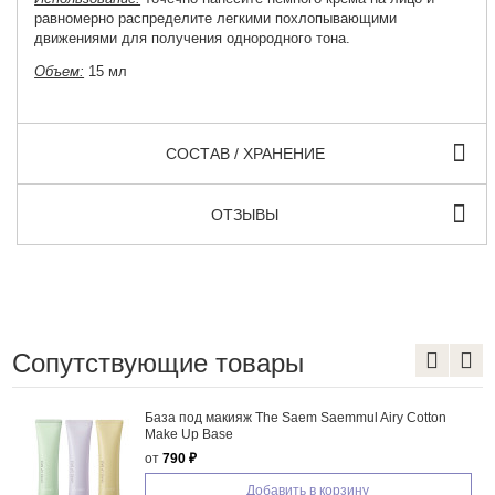
равномерно распределите легкими похлопывающими
движениями для получения однородного тона.
Объем:
15 мл
СОСТАВ / ХРАНЕНИЕ
ОТЗЫВЫ
Сопутствующие товары
em Saemmul Airy Cotton
ББ крем Missha M Perfect C
SPF42 PA+++
120 ₽
1 590 ₽
ь в корзину
Добавить в 