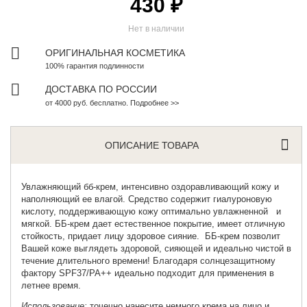
430 ₽
Нет в наличии
ОРИГИНАЛЬНАЯ КОСМЕТИКА
100% гарантия подлинности
ДОСТАВКА ПО РОССИИ
от 4000 руб. бесплатно. Подробнее >>
ОПИСАНИЕ ТОВАРА
Увлажняющий бб-крем
, интенсивно оздоравливающий кожу и
наполняющий ее влагой. Средство содержит гиалуроновую
кислоту, поддерживающую кожу оптимально увлажненной и
мягкой. ББ-крем дает естественное покрытие, имеет отличную
стойкость, придает лицу здоровое сияние. ББ-крем позволит
Вашей коже выглядеть здоровой, сияющей и идеально чистой в
течение длительного времени! Благодаря солнцезащитному
фактору SPF37/PA++ идеально подходит для применения в
летнее время.
Использование:
точечно нанесите немного крема на лицо и