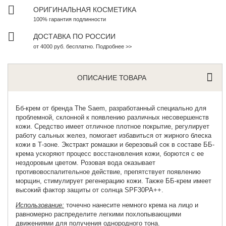
ОРИГИНАЛЬНАЯ КОСМЕТИКА
100% гарантия подлинности
ДОСТАВКА ПО РОССИИ
от 4000 руб. бесплатно. Подробнее >>
ОПИСАНИЕ ТОВАРА
Бб-крем от бренда
The Saem
, разработанный специально для
проблемной, склонной к появлению различных несовершенств
кожи. Средство имеет отличное плотное покрытие, регулирует
работу сальных желез, помогает избавиться от жирного блеска
кожи в Т-зоне. Экстракт ромашки и березовый сок в составе ББ-
крема ускоряют процесс восстановления кожи, борются с ее
нездоровым цветом. Розовая вода оказывает
противовоспалительное действие, препятствует появлению
морщин, стимулирует регенерацию кожи. Также ББ-крем имеет
высокий фактор защиты от солнца SPF30PA++.
Использование:
точечно нанесите немного крема на лицо и
равномерно распределите легкими похлопывающими
движениями для получения однородного тона.