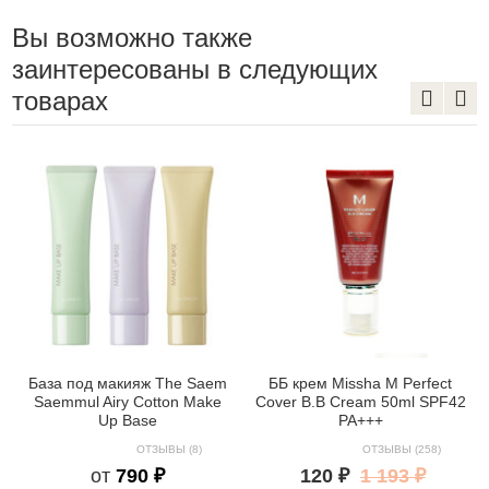
Вы возможно также
заинтересованы в следующих
товарах
База под макияж The Saem
ББ крем Missha M Perfect
Saemmul Airy Cotton Make
Cover B.B Cream 50ml SPF42
Up Base
PA+++
ОТЗЫВЫ (8)
ОТЗЫВЫ (258)
от
790 ₽
120 ₽
1 193 ₽