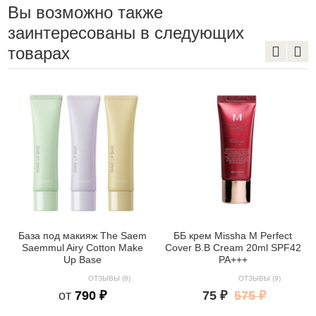
Вы возможно также
заинтересованы в следующих
товарах
База под макияж The Saem
ББ крем Missha M Perfect
Saemmul Airy Cotton Make
Cover B.B Cream 20ml SPF42
Up Base
PA+++
ОТЗЫВЫ (8)
ОТЗЫВЫ (9)
от
790 ₽
75 ₽
575 ₽