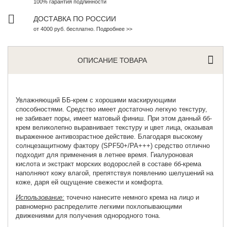
100% гарантия подлинности
ДОСТАВКА ПО РОССИИ
от 4000 руб. бесплатно. Подробнее >>
ОПИСАНИЕ ТОВАРА
Увлажняющий ББ-крем
с хорошими маскирующими
способностями. Средство имеет достаточно легкую текстуру,
не забивает поры, имеет матовый финиш. При этом данный бб-
крем великолепно выравнивает текстуру и цвет лица, оказывая
выраженное антивозрастное действие. Благодаря высокому
солнцезащитному фактору (SPF50+/PA+++) средство отлично
подходит для применения в летнее время. Гиалуроновая
кислота и экстракт морских водорослей в составе бб-крема
наполняют кожу влагой, препятствуя появлению шелушений на
коже, даря ей ощущение свежести и комфорта.
Использование:
точечно нанесите немного крема на лицо и
равномерно распределите легкими похлопывающими
движениями для получения однородного тона.