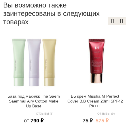
Вы возможно также
заинтересованы в следующих
товарах
База под макияж The Saem
ББ крем Missha M Perfect
Saemmul Airy Cotton Make
Cover B.B Cream 20ml SPF42
Up Base
PA+++
ОТЗЫВЫ (8)
ОТЗЫВЫ (9)
от
790 ₽
75 ₽
575 ₽