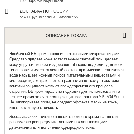
100% гарантия подлинности
ДОСТАВКА ПО РОССИИ
от 4000 руб. бесплатно. Подробнее >>
ОПИСАНИЕ ТОВАРА
Необычный
ББ крем-эссенция
с активными микрочастицами.
Средство придает коже естественный светлый тон, делает
кожу упругой, мягкой и здоровой. ББ крем подходит для всех
типов кожи и имеет отличный состав: арктическая ледниковая
вода насыщает кожный покров питательными веществами и
кислородом, экстракт лотоса разглаживает кожу, а экстракт
камелии защищает кожу от преждевременного процесса
старения. ББ крем идеально подходит для использования в
летнее время за счет солнцезащитного фактора SPF50/PA+++.
Не закупоривает поры, не создает эффекта маски на коже,
имеет отличную стойкость.
Использование:
точечно нанесите немного крема на лицо и
равномерно распределите легкими похлопывающими
движениями для получения однородного тона.