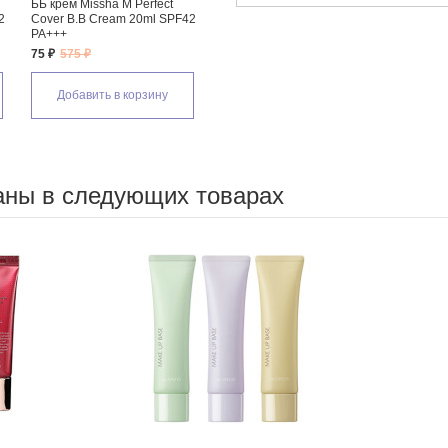
ББ крем Missha M Perfect
2
Cover B.B Cream 20ml SPF42
PA+++
75 ₽
575 ₽
Добавить в корзину
аны в следующих товарах