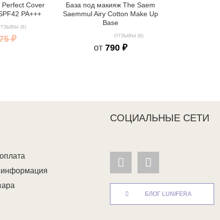
Perfect Cover
База под макияж The Saem
 SPF42 PA+++
Saemmul Airy Cotton Make Up
Base
ТЗЫВЫ (9)
ОТЗЫВЫ (8)
75 ₽
от
790 ₽
СОЦИАЛЬНЫЕ СЕТИ
 оплата
я информация
вара
БЛОГ LUNIFERA