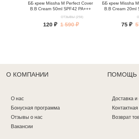
ББ крем Missha M Perfect Cover
ББ крем Missha M 
B.B Cream 50ml SPF42 PA+++
B.B Cream 20ml
ОТЗЫВЫ (258)
О
120 ₽
1 590 ₽
75 ₽
5
О КОМПАНИИ
ПОМОЩЬ
О нас
Доставка и
Бонусная программа
Контактна
Отзывы о нас
Возврат то
Вакансии