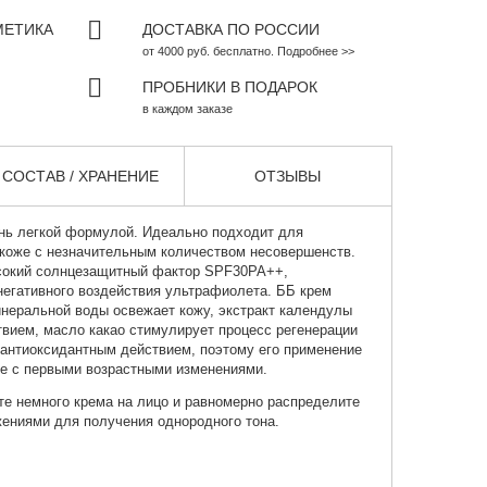
МЕТИКА
ДОСТАВКА ПО РОССИИ
от 4000 руб. бесплатно. Подробнее >>
ПРОБНИКИ В ПОДАРОК
в каждом заказе
СОСТАВ / ХРАНЕНИЕ
ОТЗЫВЫ
нь легкой формулой. Идеально подходит для
 коже с незначительным количеством несовершенств.
сокий солнцезащитный фактор SPF30PA++,
негативного воздействия ультрафиолета. ББ крем
неральной воды освежает кожу, экстракт календулы
вием, масло какао стимулирует процесс регенерации
 антиоксидантным действием, поэтому его применение
же с первыми возрастными изменениями.
те немного крема на лицо и равномерно распределите
ниями для получения однородного тона.