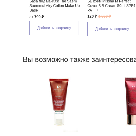
База под макияж The Saem
ББ крем Missha M Perfect
Saemmul Airy Cotton Make Up
Cover B.B Cream 50ml SPF4
Base
PA+++
120 ₽
1 590 ₽
от
790 ₽
Добавить в корзину
Добавить в корзину
Вы возможно также заинтересов