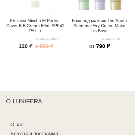
ББ крем Missha M Perfect
База под макияж The Saem
Cover B.B Cream 50ml SPF42
Saemmul Airy Cotton Make
PA+++
Up Base
ОТЗЫВЫ (258)
ОТЗЫВЫ (8)
120 ₽
1 590 ₽
от
790 ₽
О LUNIFERA
О нас
Бонусная программа