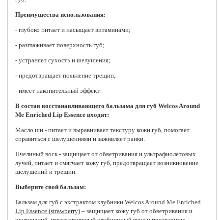
Преимущества использования:
- глубоко питает и насыщает витаминами;
- разглаживает поверхность губ;
- устраняет сухость и шелушения;
- предотвращает появление трещин;
- имеет накопительный эффект.
В состав восстанавливающего бальзама для губ Welcos Around
Me Enriched Lip Essence входят:
Масло ши - питает и выравнивает текстуру кожи губ, помогает
справиться с шелушениями и заживляет ранки.
Пчелиный воск - защищает от обветривания и ультрафиолетовых
лучей, питает и смягчает кожу губ, предотвращает возникновение
шелушений и трещин.
Выберите свой бальзам:
Бальзам для губ с экстрактом клубники Welcos Around Me Enriched
Lip Essence (strawberry)
– защищает кожу губ от обветривания и
шелушений, имеет приятный клубничный вкус и прозрачную