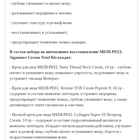
- глубоко увлажняет и питает кожу;
- разглаживает морщинки и заломы;
- улучшает текстуру и рельеф кожи;
- восстанавливает и успокаивает;
- предотвращает появление новых морщин.
В состав набора на интенсивное восстановление MEDI-PEEL
Signature Cream Trial Kit входят:
-
Крем для шеи MEDI-PEEL Naite Thread Neck Cream
, 10 гр – глубоко
питает и увлажняет кожу, повышает упругость, подтягивает кожу и
устраняет «кольца Венеры».
-
Крем для лица MEDI-PEEL Volume TOX Cream Peptide 9
, 10 гр –
содержит в составе комплекс пептидов, устраняет морщины,
предотвращает появление новых, глубоко увлажняет кожу, а также
активизирует синтез коллагена и эластина.
-
Ночной крем для лица MEDI-PEEL Collagen Super 10 Sleeping
Cream
, 10 гр – содержит в составе гидролизованный коллаген и
комплекс пептидов, обладает антиоксидантным действием, улучшает
цвет и рельеф лица, глубоко питает и увлажняет кожу, борется с
возрастными изменениями кожи.