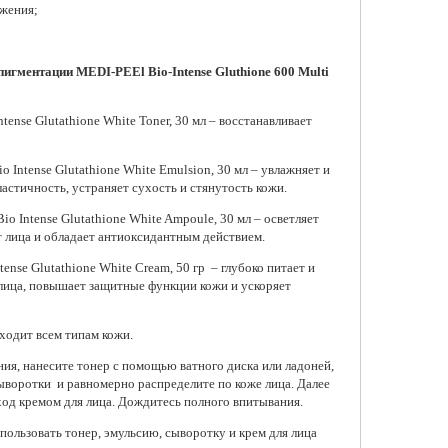
ажения;
игментации MEDI-PEEl Bio-Intense Gluthione 600 Multi
tense Glutathione White Toner, 30 мл – восстанавливает
 Intense Glutathione White Emulsion, 30 мл – увлажняет и
ластичность, устраняет сухость и стянутость кожи.
o Intense Glutathione White Ampoule, 30 мл – осветляет
т лица и обладает антиоксидантным действием.
ense Glutathione White Cream, 50 гр – глубоко питает и
 лица, повышает защитные функции кожи и ускоряет
ходит всем типам кожи.
ия, нанесите тонер с помощью ватного диска или ладоней,
сыворотки и равномерно распределите по коже лица. Далее
ход кремом для лица. Дождитесь полного впитывания.
ользовать тонер, эмульсию, сыворотку и крем для лица