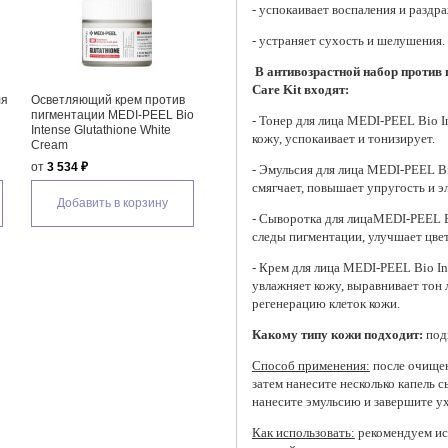
- успокаивает воспаления и раздр
- устраняет сухость и шелушения.
В антивозрастной набор против п
Care Kit входят:
ля
Осветляющий крем против
пигментации MEDI-PEEL Bio
- Тонер для лица MEDI-PEEL Bio In
Intense Glutathione White
кожу, успокаивает и тонизирует.
Cream
от
3 534 ₽
- Эмульсия для лица MEDI-PEEL Bio
смягчает, повышает упругость и э
Добавить в корзину
- Сыворотка для лицаMEDI-PEEL Bi
следы пигментации, улучшает цве
- Крем для лица MEDI-PEEL Bio Int
увлажняет кожу, выравнивает тон
регенерацию клеток кожи.
Какому типу кожи подходит:
под
Способ применения:
после очищен
затем нанесите несколько капель 
нанесите эмульсию и завершите у
Как использовать:
рекомендуем исп