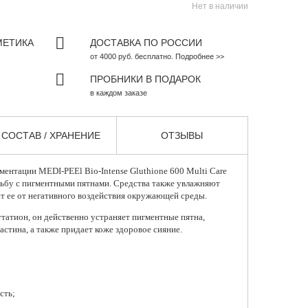
Нет в наличии
МЕТИКА
ДОСТАВКА ПО РОССИИ
от 4000 руб. бесплатно. Подробнее >>
ПРОБНИКИ В ПОДАРОК
в каждом заказе
СОСТАВ / ХРАНЕНИЕ
ОТЗЫВЫ
гментации
MEDI-PEEl Bio-Intense Gluthione 600 Multi Care
рьбу с пигментными пятнами. Средства также увлажняют
т ее от негативного воздействия окружающей среды.
татион, он действенно устраняет пигментные пятна,
астина, а также придает коже здоровое сияние.
сть;