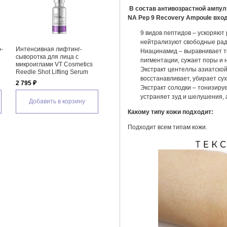
В состав антивозрастной ампулы
NA Pep 9 Recovery Ampoule вход
9 видов пептидов – ускоряют
нейтрализуют свободные рад
Бустер-сыворотка для лица с
Лифтинг-ампула для лица с
Увл
Ниацинамид – выравнивает то
 Dr.
микроиглами и коллагеном в
пептидами и золотом
лица
пигментации, сужает поры и 
стиках VT Cosmetics Collagen
Sungboon Editor Silk Peptide
Dee
Экстракт центеллы азиатской 
Reedle Shot 100 Stick Pouch,
EGF Heart-Fit Volume Lifting
1 75
восстанавливает, убирает су
2 мл * 10 шт
Ampoule
Экстракт солодки – тонизиру
1 035 ₽
1 835 ₽
устраняет зуд и шелушения, 
Добавить в корзину
Добавить в корзину
Какому типу кожи подходит:
Подходит всем типам кожи.