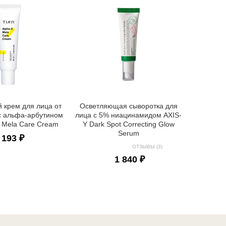
Сыворотк
с 15% н
Nia
 крем для лица от
Осветляющая сыворотка для
с альфа-арбутином
лица с 5% ниацинамидом AXIS-
5 Mela Care Cream
Y Dark Spot Correcting Glow
Serum
 193 ₽
ОТЗЫВЫ (3)
1 840 ₽