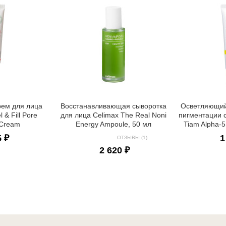
рем для лица
Восстанавливающая сыворотка
Осветляющий
 & Fill Pore
для лица Celimax The Real Noni
пигментации 
 Cream
Energy Ampoule, 50 мл
Tiam Alpha-
5 ₽
1
ОТЗЫВЫ (1)
2 620 ₽