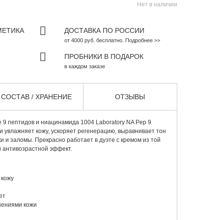
Нет в наличии
МЕТИКА
ДОСТАВКА ПО РОССИИ
от 4000 руб. бесплатно. Подробнее >>
ПРОБНИКИ В ПОДАРОК
в каждом заказе
СОСТАВ / ХРАНЕНИЕ
ОТЗЫВЫ
е 9 пептидов и ниацинамида
1004 Laboratory NA Pep 9
 и увлажняет кожу, ускоряет регенерацию, выравнивает тон
и и заломы. Прекрасно работает в дуэте с кремом из той
й антивозрастной эффект.
 кожу
ет
нениями кожи