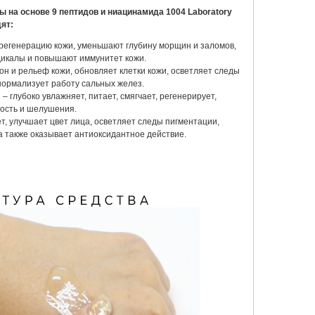
 на основе 9 пептидов и ниацинамида 1004 Laboratory
ят:
 регенерацию кожи, уменьшают глубину морщин и заломов,
икалы и повышают иммунитет кожи.
ажняющая сыворотка для
н и рельеф кожи, обновляет клетки кожи, осветляет следы
 Dr. Althea Aqua Marine
нормализует работу сальных желез.
p Serum
– глубоко увлажняет, питает, смягчает, регенерирует,
5 ₽
хость и шелушения.
ет, улучшает цвет лица, осветляет следы пигментации,
Добавить в корзину
а также оказывает антиоксидантное действие.