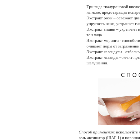
Три вида гиалуроновой кисло
на коже, предотвращая испаре
Экстракт розы – освежает цв
упругость кожи, устраняет ги
Экстракт вишни – укрепляет и
тон лица.
Экстракт моринги - способст
очищает поры от загрязнений
Экстракт календулы - отбелив
Экстракт лаванды – лечит пр
шелушения.
Способ применения
: используйте
гель-активатор (ШАГ 1) и порошо