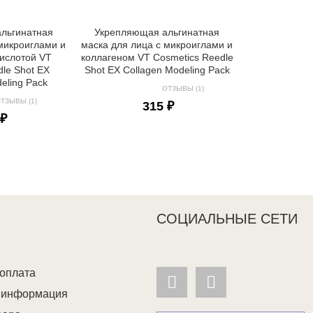
льгинатная
Укрепляющая альгинатная
 микроиглами и
маска для лица с микроиглами и
кислотой VT
коллагеном VT Cosmetics Reedle
le Shot EX
Shot EX Collagen Modeling Pack
eling Pack
ОТЗЫВЫ (1)
ТЗЫВЫ (1)
315 ₽
 ₽
СОЦИАЛЬНЫЕ СЕТИ
 оплата
я информация