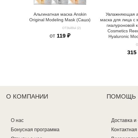
Альгинатная маска Anskin
Увлажняющая а
Original Modeling Mask (Сашэ)
маска для лица с
гиалуроновой 
ОТЗЫВЫ (2)
Cosmetics Reed
от
119 ₽
Hyaluronic Mod
О
315
О КОМПАНИИ
ПОМОЩЬ
О нас
Доставка и
Бонусная программа
Контактна