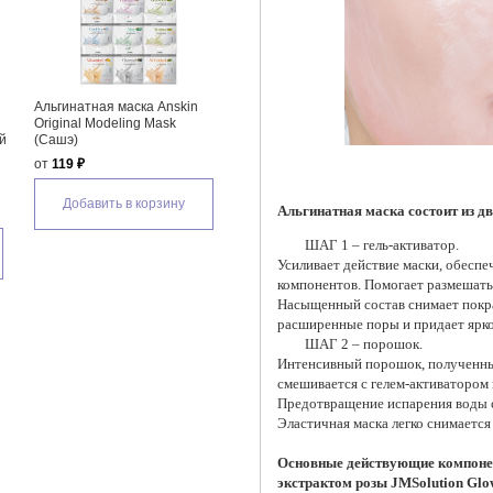
Альгинатная маска Anskin
Original Modeling Mask
й
(Сашэ)
от
119 ₽
Добавить в корзину
Альгинатная маска состоит из д
ШАГ 1 – гель-активатор.
Усиливает действие маски, обесп
компонентов. Помогает размешать
Насыщенный состав снимает покра
расширенные поры и придает ярко
ШАГ 2 – порошок.
Интенсивный порошок, полученный
смешивается с гелем-активатором 
Предотвращение испарения воды с
Эластичная маска легко снимается
Основные действующие компонен
экстрактом розы JMSolution Glo