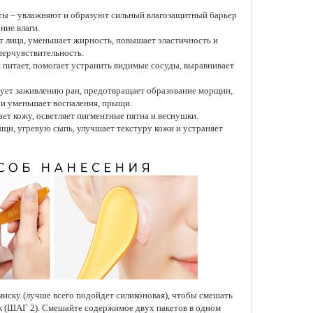
ты – увлажняют и образуют сильный влагозащитный барьер
ние влаги.
ет лица, уменьшает жирность, повышает эластичность и
перчувствительность.
 питает, помогает устранить видимые сосуды, выравнивает
вует заживлению ран, предотвращает образование морщин,
 и уменьшает воспаления, прыщи.
ает кожу, осветляет пигментные пятна и веснушки.
ыщи, угревую сыпь, улучшает текстуру кожи и устраняет
 миску (лучше всего подойдет силиконовая), чтобы смешать
к (ШАГ 2). Смешайте содержимое двух пакетов в одном