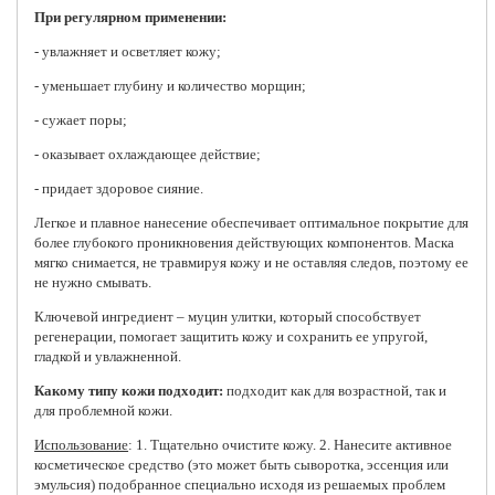
При регулярном применении:
- увлажняет и осветляет кожу;
- уменьшает глубину и количество морщин;
- сужает поры;
- оказывает охлаждающее действие;
- придает здоровое сияние.
Легкое и плавное нанесение обеспечивает оптимальное покрытие для
более глубокого проникновения действующих компонентов. Маска
мягко снимается, не травмируя кожу и не оставляя следов, поэтому ее
не нужно смывать.
Ключевой ингредиент – муцин улитки, который способствует
регенерации, помогает защитить кожу и сохранить ее упругой,
гладкой и увлажненной.
Какому типу кожи подходит:
подходит как для возрастной, так и
для проблемной кожи.
Использование
: 1. Тщательно очистите кожу. 2. Нанесите активное
косметическое средство (это может быть сыворотка, эссенция или
эмульсия) подобранное специально исходя из решаемых проблем