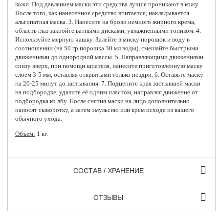
кожи. Под давлением маски эти средства лучше проникают в кожу.
После того, как нанесенное средство впитается, накладывается
альгинатная маска. 3. Нанесите на брови немного жирного крема,
область глаз закройте ватными дисками, увлажненными тоником. 4.
Используйте мерную чашку. Залейте в миску порошок и воду в
соотношении (на 50 гр порошка 30 мл воды), смешайте быстрыми
движениями до однородной массы. 5. Направляющими движениями
снизу вверх, при помощи шпателя, нанесите приготовленную маску
слоем 3-5 мм, оставляя открытыми только ноздри. 6. Оставьте маску
на 20-25 минут до застывания. 7. Подцепите края застывшей маски
на подбородке, удалите её одним пластом, направляя движение от
подбородка ко лбу. После снятия маски на лицо дополнительно
наносят сыворотку, а затем эмульсию или крем исходя из вашего
обычного ухода.
Объем
:
1 кг.
СОСТАВ / ХРАНЕНИЕ
ОТЗЫВЫ