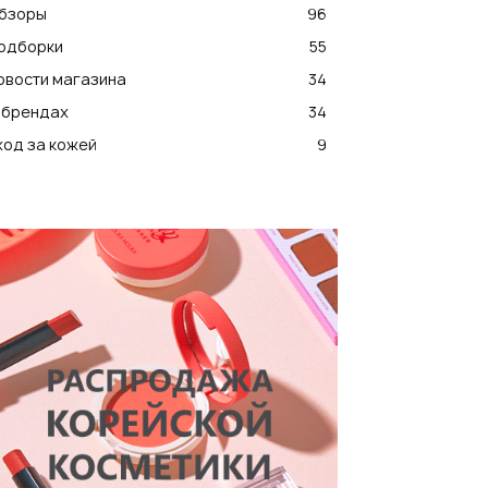
бзоры
96
одборки
55
овости магазина
34
 брендах
34
ход за кожей
9