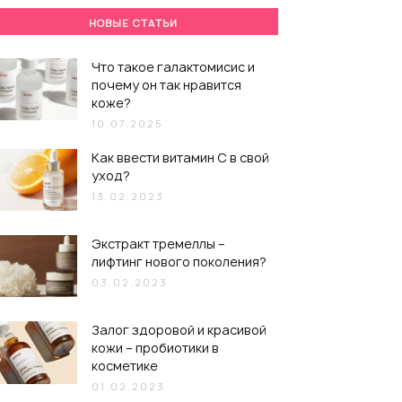
НОВЫЕ СТАТЬИ
Что такое галактомисис и
почему он так нравится
коже?
10.07.2025
Как ввести витамин С в свой
уход?
13.02.2023
Экстракт тремеллы –
лифтинг нового поколения?
03.02.2023
Залог здоровой и красивой
кожи – пробиотики в
косметике
01.02.2023