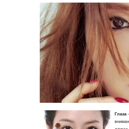
Глаза
–
вниман
длинны