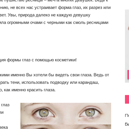
нию, не всех нас устраивает форма глаз, их разрез или
вет. Увы, природа далеко не каждую девушку
ила огромными очами с черными как смоль ресницами
кция формы глаз с помощью косметики!
акими именно Вы хотели бы видеть свои глаза. Ведь от
брать тени, использовать подводку или карандаш,
, как именно красить глаза.
 глаз
ли
П
Б
века