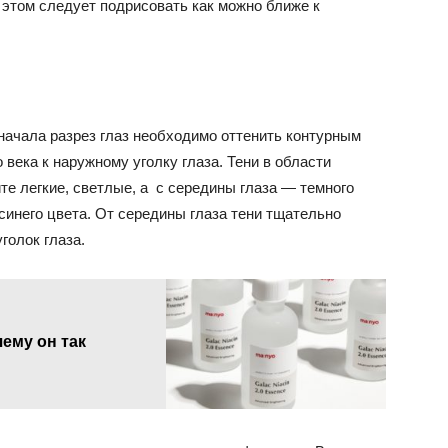
и этом следует подрисовать как можно ближе к
 начала разрез глаз необходимо оттенить контурным
века к наружному уголку глаза. Тени в области
те легкие, светлые, а с середины глаза — темного
 синего цвета. От середины глаза тени тщательно
голок глаза.
чему он так