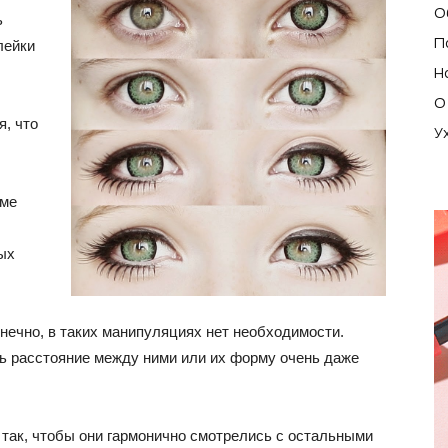
О
ь
П
лейки
Н
О
я, что
У
ме
ых
онечно, в таких манипуляциях нет необходимости.
ть расстояние между ними или их форму очень даже
м так, чтобы они гармонично смотрелись с остальными