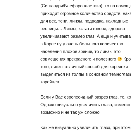
(Сингапури/Блефаропластика), то на помощ
приходит огромное количество средств: нак
для век, тени, линзы, подводка, накладные
ресницы… Линзы, кстати говоря, здорово
увеличиавают размер глаз. А еще и учитыва
в Корее ну у очень большого количества
населения плохое зрение, то линзы это
совмещения прекрасного и полезного
Кро
того, линзы отличный способ для кореянки
выделиться из толпы в основном темноглаз
корейцев.
Если у Вас европеоидный разрез глаз, то, к
Однако визуально увеличить глаза, измени
возможно и не так уж сложно.
Как же визуально увеличить глаза, при это