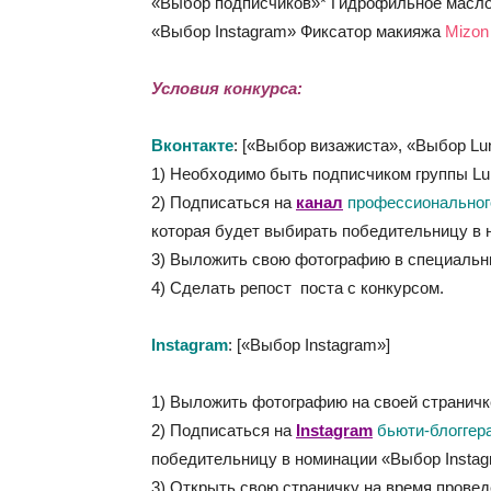
«Выбор подписчиков»* Гидрофильное масл
«Выбор Instagram» Фиксатор макияжа
Mizon 
Условия конкурса:
Вконтакте
: [«Выбор визажиста», «Выбор Lu
1) Необходимо быть подписчиком группы Lun
2) Подписаться на
канал
профессионального
которая будет выбирать победительницу в 
3) Выложить свою фотографию в специаль
4) Сделать репост поста с конкурсом.
Instagram
: [«Выбор Instagram»]
1) Выложить фотографию на своей страничке
2) Подписаться на
Instagram
бьюти-блоггер
победительницу в номинации «Выбор Instag
3) Открыть свою страничку на время провед