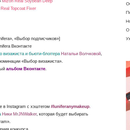
о
Mizon Real Soybean Deep
О
Real Topcoat Fixer
П
Н
О
У
nifera», «Выбор подписчиков»]
ifera Вконтакте
 визажиста и бьюти-блоггера
Натальи Волчковой
,
номинации «Выбор визажиста».
ный
альбом Вконтакте
.
 в Instagram с хэштегом
#luniferanymakeup
.
а
Ники
MrJNWalker
, которая будет выбирать
ram».
ения конкурса.