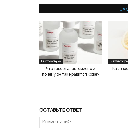
СХ
Бьюти азбука
Бьюти азбук
Что такое галактомисис и
Как вве
почему он так нравится коже?
ОСТАВЬТЕ ОТВЕТ