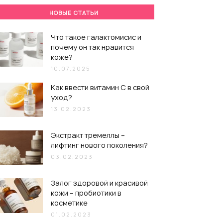
НОВЫЕ СТАТЬИ
Что такое галактомисис и
почему он так нравится
коже?
10.07.2025
Как ввести витамин С в свой
уход?
13.02.2023
Экстракт тремеллы –
лифтинг нового поколения?
03.02.2023
Залог здоровой и красивой
кожи – пробиотики в
косметике
01.02.2023