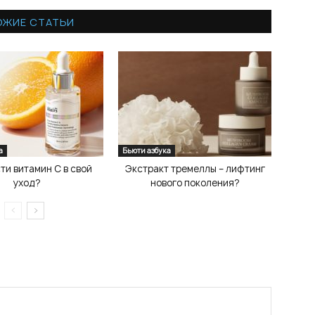
ОЖИЕ СТАТЬИ
а
Бьюти азбука
сти витамин С в свой
Экстракт тремеллы – лифтинг
уход?
нового поколения?