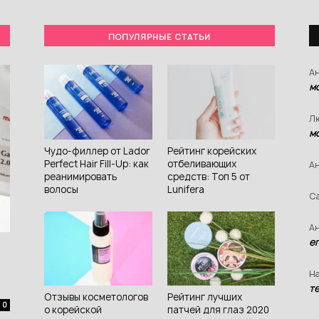
ПОПУЛЯРНЫЕ СТАТЬИ
Ан
м
Л
м
Чудо-филлер от Lador
Рейтинг корейских
Perfect Hair Fill-Up: как
отбеливающих
Ан
реанимировать
средств: Топ 5 от
волосы
Lunifera
С
Ан
е
Н
т
Отзывы косметологов
Рейтинг лучших
0
о корейской
патчей для глаз 2020