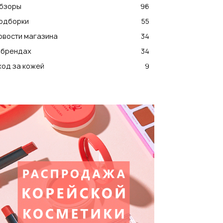
бзоры
96
одборки
55
овости магазина
34
 брендах
34
ход за кожей
9