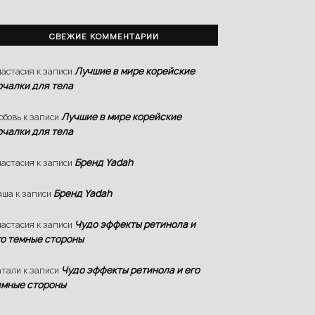
СВЕЖИЕ КОММЕНТАРИИ
Лучшие в мире корейские
астасия
к записи
очалки для тела
Лучшие в мире корейские
юбовь
к записи
очалки для тела
Бренд Yadah
астасия
к записи
Бренд Yadah
аша
к записи
Чудо эффекты ретинола и
астасия
к записи
го темные стороны
Чудо эффекты ретинола и его
атали
к записи
емные стороны