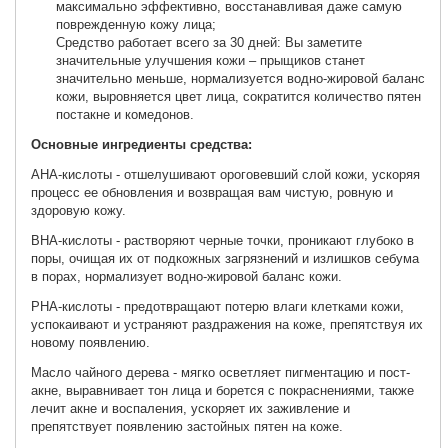
максимально эффективно, восстанавливая даже самую
поврежденную кожу лица;
Средство работает всего за 30 дней: Вы заметите
значительные улучшения кожи – прыщиков станет
значительно меньше, нормализуется водно-жировой баланс
кожи, выровняется цвет лица, сократится количество пятен
постакне и комедонов.
Основные ингредиенты средства:
АНА-кислоты - отшелушивают ороговевший слой кожи, ускоряя
процесс ее обновления и возвращая вам чистую, ровную и
здоровую кожу.
ВНА-кислоты - растворяют черные точки, проникают глубоко в
поры, очищая их от подкожных загрязнений и излишков себума
в порах, нормализует водно-жировой баланс кожи.
РНА-кислоты - предотвращают потерю влаги клетками кожи,
успокаивают и устраняют раздражения на коже, препятствуя их
новому появлению.
Масло чайного дерева - мягко осветляет пигментацию и пост-
акне, выравнивает тон лица и борется с покраснениями, также
лечит акне и воспаления, ускоряет их заживление и
препятствует появлению застойных пятен на коже.