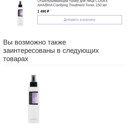
р для лица COSRX
Крем для лица с ретинолом 
tment Toner, 150 мл
EGF Retinol Cream
1 446 ₽
ь в корзину
Добавить в 
Вы возможно также
заинтересованы в следующих
товарах