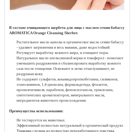
В составе очищающего щербета для лица с маслом семян бабассу
AROMATICA Orange Cleansing Sherbet:
Растительное масло канолы и органическое масло семян бабассу
- удаляют загрязнения и весь макияж, даже водостойкий.
Регулирует выработку кожного жира, и очищают поры.
Натуральное масло апельсиновой корки и токоферол - помогают
уменьшить раздражения и сбалансировать выработку кожного
сала после очищения. Освежают и легко отшелушивают, не
раздражая кожу.
Не содержит сульфатов, кокамидопропилбетаина, силиконов,
этаноламинов, 1,4-диоксана, формальдегида, фталатов,
пропиленгликоля, парабенов, феноксиэтанола, триклозана,
синтетических ароматизаторов, минерального масла,
ингредиентов животного происхождения.
Преимущества использования:
Не тестируется на животных.
Эффективный полностью натуральный и органический продукт.
Упаковка сделана из полностью переработанного пластика