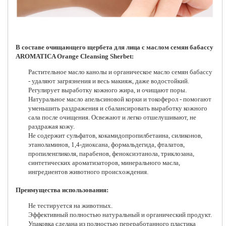
В составе очищающего щербета для лица с маслом семян бабассу
AROMATICA Orange Cleansing Sherbet:
Растительное масло канолы и органическое масло семян бабассу
- удаляют загрязнения и весь макияж, даже водостойкий.
Регулирует выработку кожного жира, и очищают поры.
Натуральное масло апельсиновой корки и токоферол - помогают
уменьшить раздражения и сбалансировать выработку кожного
сала после очищения. Освежают и легко отшелушивают, не
раздражая кожу.
Не содержит сульфатов, кокамидопропилбетаина, силиконов,
этаноламинов, 1,4-диоксана, формальдегида, фталатов,
пропиленгликоля, парабенов, феноксиэтанола, триклозана,
синтетических ароматизаторов, минерального масла,
ингредиентов животного происхождения.
Преимущества использования:
Не тестируется на животных.
Эффективный полностью натуральный и органический продукт.
Упаковка сделана из полностью переработанного пластика