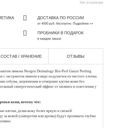
Нет в наличии
МЕТИКА
ДОСТАВКА ПО РОССИИ
от 4000 руб. бесплатно. Подробнее >>
ПРОБНИКИ В ПОДАРОК
в каждом заказе
СОСТАВ / ХРАНЕНИЕ
ОТЗЫВЫ
рактом лимона Neogen Dermalogy Bio-Peel Gauze Peeling
 с экстрактом лимона в виде подушечек из чистого хлопка.
ки себума, загрязнения и отмершие клетки кожи без
тельный синергетический эффект от пилинга и осветления у
ровья кожи, потому что:
ые клетки, делая кожу более яркую и свежей.
у за кожей (сыворотки или кремы) будут проникать глубже
ктивно.