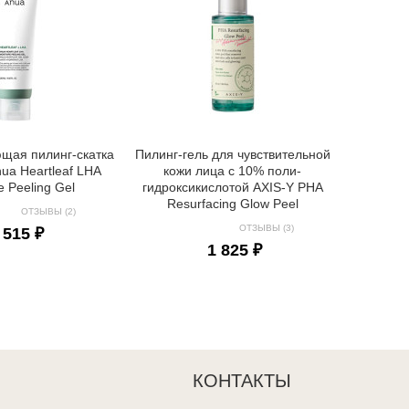
Салицил
проблем
Ji Woo 
щая пилинг-скатка
Пилинг-гель для чувствительной
ua Heartleaf LHA
кожи лица с 10% поли-
e Peeling Gel
гидроксикислотой AXIS-Y PHA
Resurfacing Glow Peel
ОТЗЫВЫ (2)
ОТЗЫВЫ (3)
 515 ₽
1 825 ₽
КОНТАКТЫ