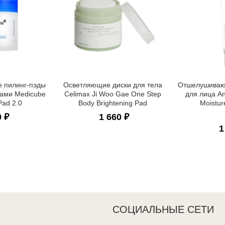
 пилинг-пэды
Осветляющие диски для тела
Отшелушиваю
тами Medicube
Celimax Ji Woo Gae One Step
для лица An
Pad 2.0
Body Brightening Pad
Moistur
0 ₽
1 660 ₽
1
СОЦИАЛЬНЫЕ СЕТИ