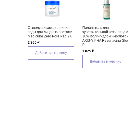
Отшелушивающая пилинг-
Осветляющие диски для тел
ожи лица с
скатка для лица Anua
Celimax Ji Woo Gae One Step
сикислотой
Heartleaf LHA Moisture Peeling
Body Brightening Pad
facing Glow
Gel
1 660 ₽
1 515 ₽
Добавить в корзину
Добавить в корзину
орзину