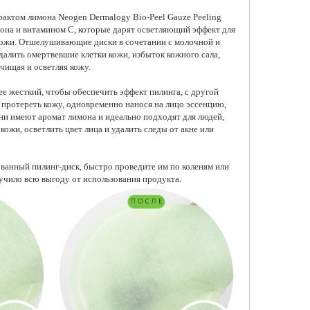
рактом лимона Neogen Dermalogy Bio-Peel Gauze Peeling
на и витамином С, которые дарят осветляющий эффект для
кожи. Отшелушивающие диски в сочетании с молочной и
далить омертвевшие клетки кожи, избыток кожного сала,
чищая и осветляя кожу.
ушивающие
Салициловые пилинг-пэды
ловые пилинг-пэды
для проблемной кожи лица
а Celimax Ji Woo Gae
Celimax Ji Woo Gae Cica BHA
е жесткий, чтобы обеспечить эффект пилинга, с другой
af BHA Peeling Pad
Blemish Toner Pad
 протереть кожу, одновременно нанося на лицо эссенцию,
1 940 ₽
и имеют аромат лимона и идеально подходят для людей,
ожи, осветлить цвет лица и удалить следы от акне или
бавить в корзину
Добавить в корзину
ванный пилинг-диск, быстро проведите им по коленям или
учило всю выгоду от использования продукта.