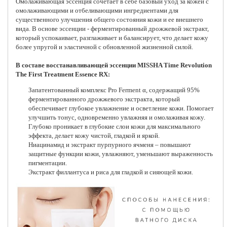
Омолаживающая эссенция сочетает в себе базовый уход за кожей с
омолаживающими и отбеливающими ингредиентами для
существенного улучшения общего состояния кожи и ее внешнего
вида. В основе эссенции - ферментированный дрожжевой экстракт,
который успокаивает, разглаживает и балансирует, что делает кожу
более упругой и эластичной с обновленной жизненной силой.
В составе восстанавливающей эссенции MISSHA Time Revolution
The First Treatment Essence RX:
Запатентованный комплекс Pro Ferment α, содержащий 95%
ферментированного дрожжевого экстракта, который
обеспечивает глубокое увлажнение и осветление кожи. Помогает
улучшить тонус, одновременно увлажняя и омолаживая кожу.
Глубоко проникает в глубокие слои кожи для максимального
эффекта, делает кожу чистой, гладкой и яркой.
Ниацинамид и экстракт пурпурного ячменя – повышают
защитные функции кожи, увлажняют, уменьшают выраженность
пигментации.
Экстракт филлантуса и риса для гладкой и сияющей кожи.